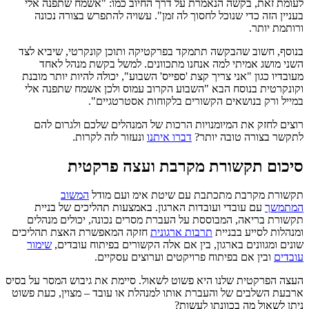
לעומת זאת, בקשה הנאמרת על דרך החיוב כמו: "אשמח שתפנה אלי
בעניין הזה כדי שנוכל לחסוך לה זמן". עשויה להתפרש בצורה נכונה
ורותמת יותר.
בנוסף, חשוב שהבקשה תתמקד בפרקטיקה ותוכן קונקרטי, שיביא לצד
השני מושג אמיתי למה אנחנו מתכוונים. למשל בקשת מנהל לאחד
מעובדיו כגון "אני צריך קצת 'ספייס' השבוע", יכולה להיות יותר מובנת
וקונקרטית בנוסח הבא "השבוע הקרוב עמוס ולכן אשמח שתפנה אלי
במייל ורק בנושאים הקשורים בלקוחות אסטרטגיים".
רוצים לחזק את המיומנויות הרכות של המנהלים שלכם ולגרום להם
לתקשר בצורה טובה יותר?
דברו איתנו
ונעזור לזה לקרות.
סיכום תקשורת מקרבת ועצה פרקטית
תקשורת מקרבת מתכתבת עם שיטת אימ ועם מודל
המשוב
המתמשך
עם עובדי ועובדות הארגון. באמצעות תהליכים של בניית
תקשורת בריאה, המבוססת על העברת מסרים נכונה, יכולים מנהלים
ומנהלות לסייע בבניית
תרבות ארגונית
חזקה המאפשרת האצת תהליכים
שונים ומגוונים בארגון, בין אם אלה הקשורים בפיתוח עובדים,
שימור
עובדים
ובין אם בפיתוח פרויקטים וערוצים עסקיים.
העצה הפרקטית שלנו היא פשוט לשאול. סיימת את גיבוש המסר על בסיס
ארבעת השלבים של והעברת אותו למנהלת או עובד – מצוין, כעת פשוט
ניתן לשאול מה בכוונתו לעשות?