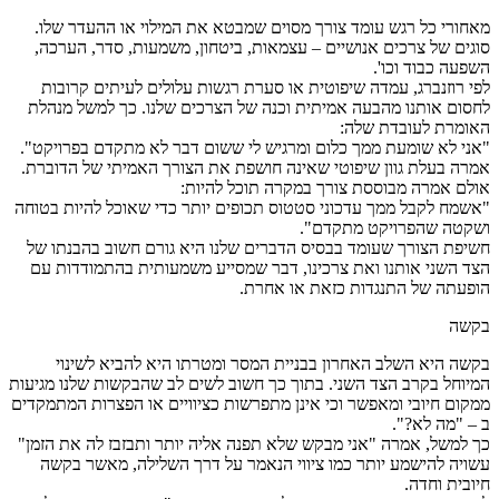
מאחורי כל רגש עומד צורך מסוים שמבטא את המילוי או ההעדר שלו.
סוגים של צרכים אנושיים – עצמאות, ביטחון, משמעות, סדר, הערכה,
השפעה כבוד וכו'.
לפי רוזנברג, עמדה שיפוטית או סערת רגשות עלולים לעיתים קרובות
לחסום אותנו מהבעה אמיתית וכנה של הצרכים שלנו. כך למשל מנהלת
האומרת לעובדת שלה:
"אני לא שומעת ממך כלום ומרגיש לי ששום דבר לא מתקדם בפרויקט".
אמרה בעלת גוון שיפוטי שאינה חושפת את הצורך האמיתי של הדוברת.
אולם אמרה מבוססת צורך במקרה תוכל להיות:
"אשמח לקבל ממך עדכוני סטטוס תכופים יותר כדי שאוכל להיות בטוחה
ושקטה שהפרויקט מתקדם".
חשיפת הצורך שעומד בבסיס הדברים שלנו היא גורם חשוב בהבנתו של
הצד השני אותנו ואת צרכינו, דבר שמסייע משמעותית בהתמודדות עם
הופעתה של התנגדות כזאת או אחרת.
בקשה
בקשה היא השלב האחרון בבניית המסר ומטרתו היא להביא לשינוי
המיוחל בקרב הצד השני. בתוך כך חשוב לשים לב שהבקשות שלנו מגיעות
ממקום חיובי ומאפשר וכי אינן מתפרשות כציוויים או הפצרות המתמקדים
ב – "מה לא?".
כך למשל, אמרה "אני מבקש שלא תפנה אליה יותר ותבזבז לה את הזמן"
עשויה להישמע יותר כמו ציווי הנאמר על דרך השלילה, מאשר בקשה
חיובית וחדה.