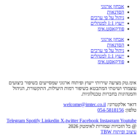
אבחון ארגוני
הסדנאות
ניהול על פי ערכים
ייעוץ 1:1 למנהלים
פודקאסט.אימ
אבחון ארגוני
הסדנאות
ניהול על פי ערכים
ייעוץ 1:1 למנהלים
פודקאסט.אימ
אימ.טק מציעה שירותי ייעוץ ופיתוח ארגוני שמסייעים בשיפור ביצועים
עוצמתי ושיטתי המתבטא בשיפור רמות היעילות, התקשורת, הניהול
והמנהיגות בחברות טכנולוגיות.
דואר אלקטרוני:
welcome@imtec.co.il
טלפון:
054-5818156
Telegram
Spotify
Linkedin
X-twitter
Facebook
Instagram
Youtube
@ כל הזכויות שמורות לאימטק 2026
עיצוב ופיתוח TBW