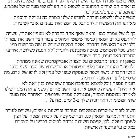
נטולים מפרשנות והערכה אישית שלנו. לפי רוזנברג, עוד משלב הינקות,
בני אדם הם יצורים המחונכים לשפוט את העולם לפי מונחים של טוב/רע,
יפה/מכוער, טעים/מגעיל וכו'.
הנטייה שלנו לשפוט חודרת לתודעה שלנו בצורה כה עמוקה וחוסמת
מאיתנו את האפשרות להסתכל על המציאות בעיניים אובייקטיביות.
כך למשל אמרה כמו "נראה שאף אחד בחברה לא מעניין אותך", עשויה
להיתפס בקרב המאזין כמסר שיפוטי המחליט עבור הצד השני את עמדתו
כלפי שאר האנשים בחברה. אולם במקום שימוש בגישה מפרשנת כמו
זאת, נוכל להשתמש בגישה מתבוננת ולהגיד: "לא הגעת לשלושת אירועי
החברה האחרונים, קרה משהו?".
באופן זה אנחנו מתבססים על תצפית אובייקטיבית שאינה ממהרת
"לקפוץ" להנחות יסוד כלפי תפיסותיו או הרגשותיו של הצד השני כלפי
אנשי החברה. גישה ושפה שעוסקת לגופו של עניין ולא לגופו של אדם. מה
שיסייע לייצר הקשבה ורתימה.
דוגמה נוספת נוכל למצוא בהפיכת אמרה שיפוטית כגון "את לא
אחראית", העשויה לחסום את הצד השני מהרצון לשמוע את המסר שלנו,
לאמרה מבוססת תצפית, ומנטרלת עמדה שיפוטית: "איחרת את מועד
שתי המשימות האחרונות שלך ב-3 ימים, מדוע?".
חשוב לזכור שמסרים המשלבים הערכה ופרשנות אישיים, עשויים לעורר
התנגדויות מהצד המאזין לנו, דבר שמקשה על קבלת המסר ועל רצון
לשתף פעולה. לכן, קיימת חשיבות גבוהה לביסוס דברינו על תצפיות
במקום על פרשנויות אישיות.
רגש