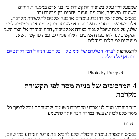
שמפעל חייו עסק בשיפור התקשורת בין בני אדם במסגרות החיים
השונות: משפחה, ארגונים, זוגיות, יחסים בין מדינות וכו'.
בבסיס שיטתו של רוזנברג עומדים ארבעה שלבים לתקשורת מקרבת.
אלה משמשים כסכמה פשוטה, באמצעותה ניתן לבצע אופטימיזציה למסר
שלנו, על מנת שיוכל לעבור בצורה אפקטיבית, חדה ובהירה אל הצד השני
המקשיב לנו. לארבעת השלבים האלה נוסיף גם עצה פרקטית שאנו
מעניקים למנהלות ומנהלים.
להצטרפות
לערוץ הטלגרם של אימ.טק – כל תכני הניהול הכי רלוונטיים
במרחק של הקלקה
.
Photo by Freepick
4 המרכיבים של בניית מסר לפי תקשורת
מקרבת
ד"ר רוזנברג מניח לנו ארבע מרכיבים פשוטים שבעזרתם נוכל להפוך כל
מסר שלנו לכזה שעשוי במידה רבה יותר להישמע.
תצפית
בבסיס התצפית עומדת היכולת שלנו להביא את פרטי האירוע כמו שהם,