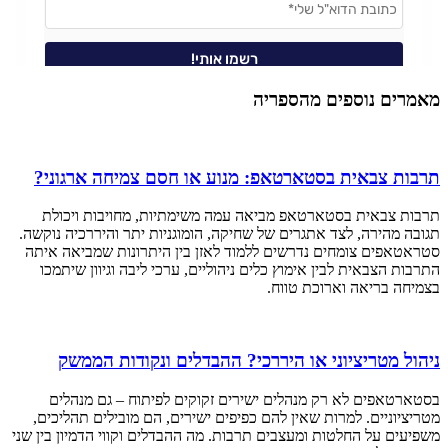
מאמרים נוספים מהספריה
תרבות צבאית בסטארטאפ: מנוע או חסם צמיחה ארגוני?
תרבות צבאית בסטארטאפ מביאה עמה משימתיות, מחויבות ויכולת
תגובה מהירה, לצד אתגרים של שחיקה, הומוגניות יתר והיררכיה נוקשה.
סטראטאפים צומחים נדרשים ללמוד לאזן בין היתרונות שמביאה איתה
התרבות הצבאית לבין אימוץ כלים ניהוליים, ערכי ליבה וגיוון שיתמכו
בצמיחה בריאה וארוכת טווח.
ניהול מטריציוני או היררכי? ההבדלים ונקודות הממשק
בסטארטאפים לא רק מנהלים ישירים זקוקים לפיתוח – גם מנהלים
מטריציוניים. למרות שאין להם כפיפים ישירים, הם מובילים תהליכים,
משפיעים על החלטות ומעצבים תרבות. מה ההבדלים וקווי הדמיון בין שני