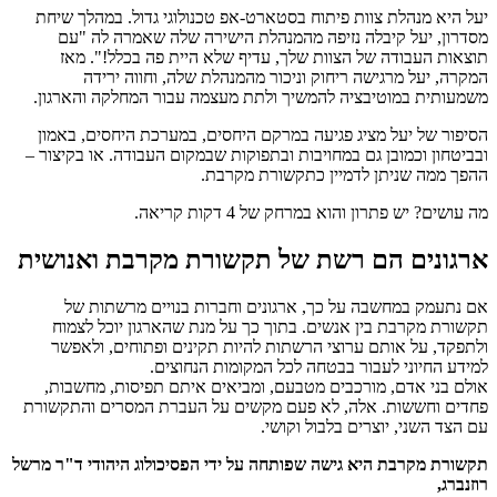
יעל היא מנהלת צוות פיתוח בסטארט-אפ טכנולוגי גדול. במהלך שיחת
מסדרון, יעל קיבלה נזיפה מהמנהלת הישירה שלה שאמרה לה "עם
תוצאות העבודה של הצוות שלך, עדיף שלא היית פה בכלל!". מאז
המקרה, יעל מרגישה ריחוק וניכור מהמנהלת שלה, וחווה ירידה
משמעותית במוטיבציה להמשיך ולתת מעצמה עבור המחלקה והארגון.
הסיפור של יעל מציג פגיעה במרקם היחסים, במערכת היחסים, באמון
ובביטחון וכמובן גם במחויבות ובתפוקות שבמקום העבודה. או בקיצור –
ההפך ממה שניתן לדמיין כתקשורת מקרבת.
מה עושים? יש פתרון והוא במרחק של 4 דקות קריאה.
ארגונים הם רשת של תקשורת מקרבת ואנושית
אם נתעמק במחשבה על כך, ארגונים וחברות בנויים מרשתות של
תקשורת מקרבת בין אנשים. בתוך כך על מנת שהארגון יוכל לצמוח
ולתפקד, על אותם ערוצי הרשתות להיות תקינים ופתוחים, ולאפשר
למידע החיוני לעבור בבטחה לכל המקומות הנחוצים.
אולם בני אדם, מורכבים מטבעם, ומביאים איתם תפיסות, מחשבות,
פחדים וחששות. אלה, לא פעם מקשים על העברת המסרים והתקשורת
עם הצד השני, יוצרים בלבול וקושי.
תקשורת מקרבת היא גישה שפותחה על ידי הפסיכולוג היהודי ד"ר מרשל
רוזנברג,