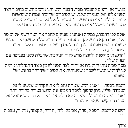
כאשר אנו רוצים להעביר מסר, הבעת רגש הינו מרכיב חשוב בחיבור הצד
השני אלינו ואל העמדה שלנו. יש הסוברים שחיבור אמרות שיפוטיות
לרצף המילים "אני מרגיש ש…" עשויה להקל על הצד השני להקשיב
למסר שלנו. למשל "אני מרגישה שאתה מפקח עלי מול הצוות שלי".
אולם לפי רוזנברג, במידה ואנחנו מעוניינים לחבר את הצד השני אל המסר
שלנו, אנו דווקא נדרש לקחת אחריות על החוויה שלנו ולחשוף את הרגש
שעומד בבסיס טענתנו. לכך נכון להוסיף עמדה מתצפתת לשם חידוד
המסר. לכן, מסר חלופי יכול להיות:
"הרגשתי מוקטנת ולחוצה מהשאלות הנוקבות שהעלת כלפי בפגישה עם
הצוות שלי".
מסר שכזה נותן הזדמנות אמיתית לצד השני להבין כיצד התנהלותו גורמת
לנו להרגיש ועשוי לשפר משמעותית את הסיכוי שיהדהד בראשו של
השומע.
דוגמה נוספת – "אני מרגיש שאתה גונב לי את הקרדיט שמגיע לי על
העבודה שלי", ניתן להפוך למסר המביע את הרגש בצורה בהירה יותר
"אני מרגישה מתוסכלת שאתה לא חולק איתי את הקרדיט שמגיע לי על
העבודה הקשה שאני מבצעת".
רגשות לדוגמה: תסכול, פחד, אכזבה, לחץ, חרדה, הקטנה, מרמור, עצבות
וכו'.
צורך