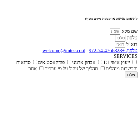
לתיאום פגישה או קבלת מידע נוסף:
שם מלא
טלפון
דוא"ל
טלפון: +972-54-4766828
|
welcome@imtec.co.il
SERVICES
ייעוץ אישי 1:1
אבחון ארגוני
פודקאסט.אימ
סדנאות
והכשרות מנהלים
תהליך של ניהול על פי ערכים
אחר
שלח