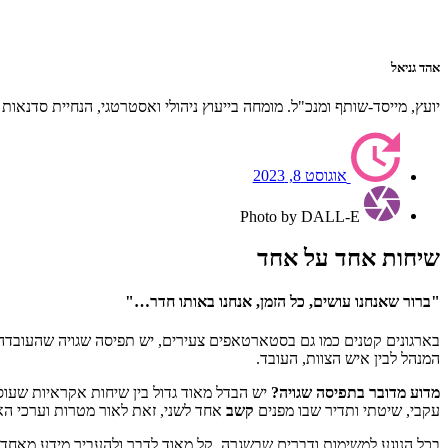
אהד גניאל
יועץ, מייסד-שותף ומנכ"ל. מומחה בייעוץ ניהולי ואסטרטגי, הנחיית סדנאות 
אוגוסט 8, 2023
Photo by DALL-E
שיחות אחד על אחד
"ברור שאנחנו עושים, כל הזמן, אנחנו באותו חדר…"
בארגונים קטנים כמו גם בסטארטאפים צעירים, יש תפיסה שגויה שהעובדה ש
המנהל לבין איש הצוות, העובד.
מדוע מדובר בתפיסה שגויה?
יש הבדל מאוד גדול בין שיחות אקראיות שעוס
עקבי, שיטתי ותדיר שבו מפנים
קשב
אחד לשני, זאת לאור מטרות וערכי הא
בכל הנוגע למשימות ודברים שבשגרה, קל מאוד לדבר ולהעביר מידע מאחד לש