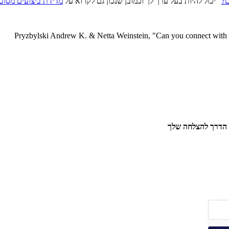
" יכול להיות בעל ערך לך וכמובן שנכון גם לקרוא על
מדידת ביצועים מסוכ
Pryzbylski Andrew K. & Netta Weinstein, "Can you connect with 
 הדרך להצלחה שלך