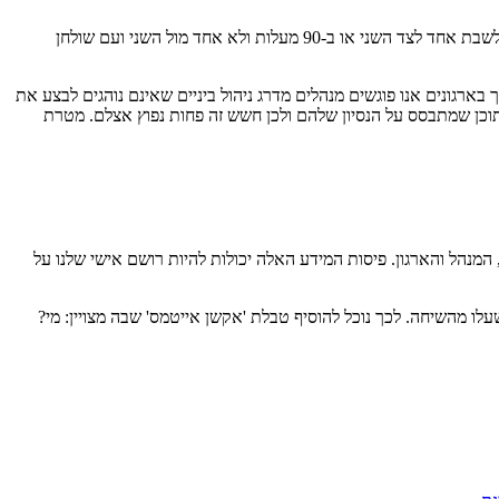
– יש חשיבות גם למקום ולאווירה שיוצרים. כאשר המטרה היא שיחה כנה, פתוחה, מאפשרת צריך לייצר סביבה ואווירה כזאת. נעדיף לשבת אחד לצד השני או ב-90 מעלות ולא אחד מול השני ועם שולחן
בארגונים אנו פוגשים מנהלים מדרג ניהול ביניים שאינם נוהגים לבצע את
בתוכן שמתבסס על הנסיון שלהם ולכן חשש זה פחות נפוץ אצלם. מטרת
מנהל והארגון. פיסות המידע האלה יכולות להיות רושם אישי שלנו על
ו מהשיחה. לכך נוכל להוסיף טבלת 'אקשן אייטמס' שבה מצויין: מי?