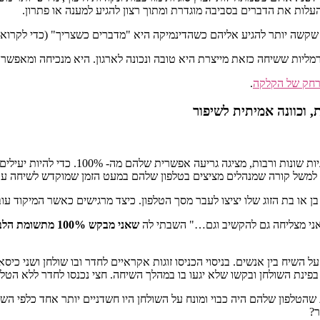
העלות את הדברים בסביבה מוגדרת ומתוך רצון להגיע למענה או פתרון.
יים שקשה יותר להגיע אליהם כשהדינמיקה היא "מדברים כשצריך" (כדי לקרוא
מליות ששיחה כזאת מייצרת היא טובה ונכונה לארגון. היא מנכיחה ומאפשרת ל
מרחק של הקלקה
.
העובדה שאנשים מתהדרים ביכולתם לתת תשומ
ן או בת הזוג שלו יציצו לעבר מסך הטלפון. כיצד מרגישים כאשר המיקוד ע
אני מצליחה גם להקשיב וגם…" השבתי לה
שאני מבקש 100% מתשומת הלב שלה
ל השיח בין אנשים. בניסוי הכניסו זוגות אקראיים לחדר ובו שולחן ושני כי
 בפינת השולחן ובקשו שלא יגעו בו במהלך השיחה. חצי נכנסו לחדר ללא הטל
שהטלפון שלהם היה כבוי ומונח על השולחן היו חשדניים יותר אחד כלפי הש
ר?