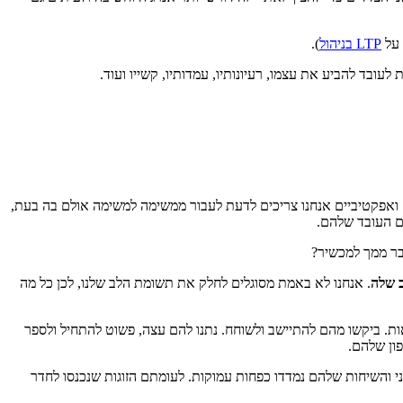
 על
LTP בניהול
).
עובד להביע את עצמו, רעיונותיו, עמדותיו, קשייו ועוד.
ת לב קטנה ונקודתית לסוגיות שונות ורבות, מציגה גריעה אפשרית שלהם מה- 100%. כדי להיות יעילים ואפקטיביים אנחנו צריכים לדעת לעבור ממשימה למשימה אולם בה בעת,
ובר ממך למכשיר?
. אנחנו לא באמת מסוגלים לחלק את תשומת הלב שלנו, לכן כל מה
סאות. ביקשו מהם להתיישב ולשוחח. נתנו להם עצה, פשוט להתחיל ולספר
פון שלהם.
ני והשיחות שלהם נמדדו כפחות עמוקות. לעומתם הזוגות שנכנסו לחדר