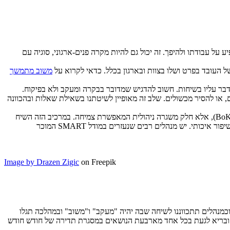
ל עבודתו ולהיפך. זה יכול גם להיות מקרה פנים-ארגוני, סוגיה עם
ל העובד בפרט ושלו בצוות ובארגון בכלל. כדאי לקרוא על
משוב מתמשך
דבר עליו בשיחות. חשוב להדגיש שמדובר בבקרה ומעקב ולא בפיקוח.
ם, או להסיר מכשולים. שלב זה מאופיין לשיטתנו בשאילת שאלות ובהכוונה
(אנחנו קוראים להם "אבני ידע" BoK Bricks of Knowledge), אלא חלק משגרה ניהולית המאפשרת צמיחה. במרכיב הזה השיח
יהיה על אפיקי התפתחות מקצועיים, ניהוליים, אישיים. הצבת מטרות בטכניקה מיוחדת שמאתגרת את "האני העצמי" של העובד ורותמת אותו לשיפור איכותי. יש מנהלים רבים שנעזרים במודל SMART המוכר
Image by Drazen Zigic
on Freepik
כן נכון לשלב את ארבעת הנושאים בשיחות. יתכן וכמנהלים תתכווננו לשיחה שבה יהיה "מעקב" ו"משוב" ובמהלכה תגלו
 ובריא לגעת בכל אחד מארבעת הנושאים במסגרת תדירה של חודש חודש