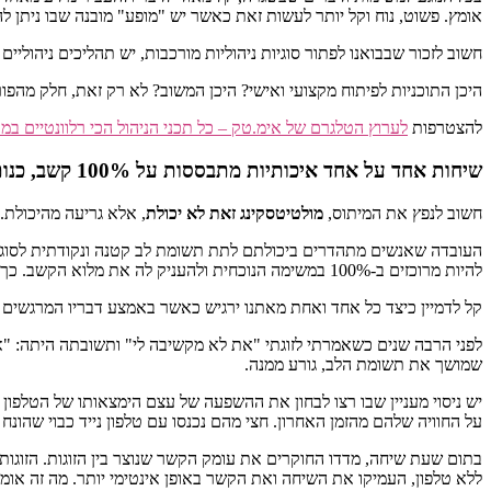
אומץ. פשוט, נוח וקל יותר לעשות זאת כאשר יש "מופע" מובנה שבו ניתן ל
חשוב לזכור שבבואנו לפתור סוגיות ניהוליות מורכבות, יש תהליכים ניהול
היכן התוכניות לפיתוח מקצועי ואישי? היכן המשוב? לא רק זאת, חלק מהפור
להצטרפות
לערוץ הטלגרם של אימ.טק – כל תכני הניהול הכי רלוונטיים ב
שיחות אחד על אחד איכותיות מתבססות על 100% קשב, כנות, וכוונה אמיתית לשיפור
חשוב לנפץ את המיתוס,
מולטיטסקינג זאת לא יכולת
, אלא גריעה מהיכולת.
להיות מרוכזים ב-100% במשימה הנוכחית ולהעניק לה את מלוא הקשב. כך למשל קורה שמנהלים מציצים בטלפון שלהם במעט הזמן שמוקדש לשיחה עם העובד שלהם.
קל לדמיין כיצד כל אחד ואחת מאתנו ירגיש כאשר באמצע דבריו המרגשים ב
לפני הרבה שנים כשאמרתי לזוגתי "את לא מקשיבה לי" ותשובתה היתה: "
שמושך את תשומת הלב, גורע ממנה.
יש ניסוי מעניין שבו רצו לבחון את ההשפעה של עצם הימצאותו של הטלפון ע
על החוויה שלהם מהזמן האחרון. חצי מהם נכנסו עם טלפון נייד כבוי שהונח
בתום שעת שיחה, מדדו החוקרים את עומק הקשר שנוצר בין הזוגות. הזוגות 
ללא טלפון, העמיקו את השיחה ואת הקשר באופן אינטימי יותר. מה זה אומ