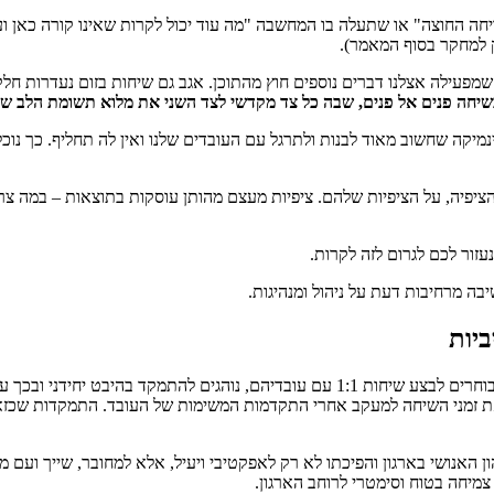
ריחה החוצה" או שתעלה בו המחשבה "מה עוד יכול לקרות שאינו קורה כאן וע
 למחקר בסוף המאמר).
מפעילה אצלנו דברים נוספים חוץ מהתוכן. אגב גם שיחות בזום נעדרות חלק
ה פנים אל פנים, שבה כל צד מקדשי לצד השני את מלוא תשומת הלב שלו
מיקה שחשוב מאוד לבנות ולתרגל עם העובדים שלנו ואין לה תחליף. כך נוכ
ציפיה, על הציפיות שלהם. ציפיות מעצם מהותן עוסקות בתוצאות – במה צריך
נעזור לכם לגרום לזה לקרות.
יבה מרחיבות דעת על ניהול ומנהיגות.
ביות
לאורך השנים מתוך העבודה שלנו, הבחנו שאותם המנהלים והמנהלות שכן בוחרים לבצע שיחות 
את זמני השיחה למעקב אחרי התקדמות המשימות של העובד. התמקדות שכזאת 
ון האנושי בארגון והפיכתו לא רק לאפקטיבי ויעיל, אלא למחובר, שייך ועם 