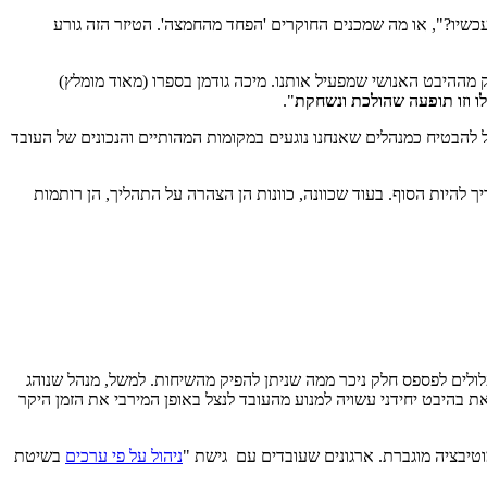
כשיו?", או מה שמכנים החוקרים 'הפחד מהחמצה'. הטיזר הזה גורע
 מההיבט האנושי שמפעיל אותנו. מיכה גודמן בספרו (מאוד מומלץ)
 וזו תופעה שהולכת ונשחקת
".
ל להבטיח כמנהלים שאנחנו נוגעים במקומות המהותיים והנכונים של העובד
 להיות הסוף. בעוד שכוונה, כוונות הן הצהרה על התהליך, הן רותמות
1:1 עם עובדיהם, נוהגים להתמקד בהיבט יחידני ובכך עלולים לפספס חלק ניכר ממה שניתן להפיק מהשיחות. למשל, מנהל שנוהג
בהיבט יחידני עשויה למנוע מהעובד לנצל באופן המירבי את הזמן היקר
מוטיבציה מוגברת. ארגונים שעובדים עם גישת "
ניהול על פי ערכים
בשיטת