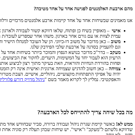
מהם ארבעת האלמנטים לפגישה אחד על אחד מטיבה?
אנו מאמינים שבשיחות אחד על אחד קיימות ארבע אלמנטים מרכזיים ורלוו
אישי
– מאופיין בשיח כן ופתוח, שלאו דווקא קשור לעבודה ולארגון 
עמית לצוות או עם גורם אחר בארגון. משהו אחר שמפריע לעובד/ת ב
משוב
– כאן מדובר על משוב דו-כיווני. הן של העובד למנהלו הישיר
וגם להעמיק בסדנה על ארבעת שלבי הפידבק שלנו.
מעקב
– בדר"כ מדובר בנושא הנפוץ והמוכר ביותר בשיחות אחד על 
הרעיון הוא לעבור יחד על המשימות, היעדים, לחקור את הביצועים, ל
ופחות בהורדת הנחיות והוראות, וזאת בעיקר מתוך רצון לביצוע אותנ
צמיחה
– כאן חשוב להדגיש שצמיחה ארגונית ואישית אינה רק הזמנה
והאפקטיבי. נמליץ לך לקרוא מאמר בשם "
ניהול מדויק דורש פלורלי
מה בכל שיחה צריך להתייחס לכל הארבעה?
ממש לא!
שדווקא גלשתם ל"מעקב" ו"אישי". יש שיחות שבהן תעלה רק סוגיה אחת 
וחצי – לא יותר.