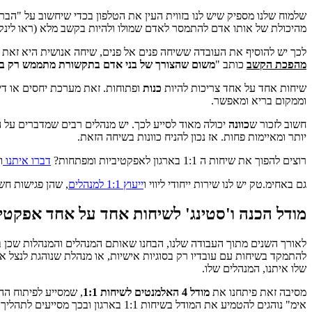
שלמוח שלנו מספיק שיש לנו בזווית העין את הטלפון בכדי שיחשוב על "הב
מהיכולת של אותו אדם להתמסר לאדם שמולו ולהיות בקשב מלא (ראו לינק
לכך יש להוסיף את העובדה ששיחה פנים אל פנים, שיחה אנושית היא זאת ש
מהפכת הקשב
כותב "
משום שהצורך של בני אדם בתקשורת מתממש רק בשיח
שיחות אחד על אחד צריכות להיות
כנות
ופתוחות. זאת מערכת יחסים או דינ
וממקום בריא ומאפשר.
חשוב לזכור ש
כוונה
יכולה מאוד לסייע לכך. יש מנהלים רבים שמדברים על ה
יותר ומאיימות פחות. אז נכון להניח כוונות בשיחה הזאת.
רוצים להפוך את שיחות ה 1:1 בארגון לאפקטיביות ומפתחות?
דברו איתנו
ו
גם באחימ.טק יש לנו שירות ייחודי ליווי ו
ייעוץ 1:1 למנהלים
, שהן פגישות חש
מודל הכנה ו'סטינג' לשיחות אחד על אחד אפקטי
להתמקד בשיחות עם עובדיו רק בסוגיות אישיות, או מנהלת שנוהגת לנצל 
שלו איתנו, המנהלים שלו.
מסיבה זאת פיתחנו את
מודל 4 האלמנטים לשיחות 1:1
, שמסייע לפיתוח הה
אימ" נוהגים להטמיע את המודל בשיחות 1:1 בארגון ובכך מסייעים לתהליך צמיחה בטוח וסימטרי לרוחב הארגון.