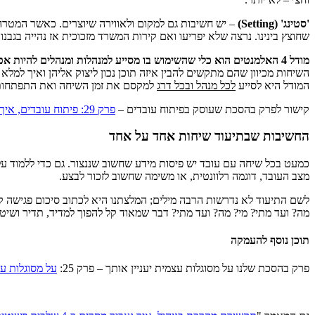
'סטינג' (Setting)
שחוצץ בינינו. נרצה שלא יפריעו ואם קירות המשרד מזכוכית אז נהייה בגב
מודל 4 האלמנטים הוא כלי שהשימוש בו מסייע למנהלות ומנהלים להיות אפקטיביים ויעילים יותר בשיחות האחד על אחד שלהם
השיחות מכיוון שהם מתקשים להבין איזה תוכן נכון ליצוק אליהן ואיך למ
המודל היא לסייע
לכל מנהל ובכל דרג
למקסם את זמן השיחה ואת התפתחות 
קישור לפרק בהסכת שעוסק בפיתוח עובדים –
פרק 29: פיתוח עובדים, איך עושים את זה באמת?
החשיבות שבתיעוד שיחות אחד על אחד
כמעט בכל שיחה עם עובד יש פיסות מידע שחשוב שננצור. גם כדי ללמוד על
מצב העובד, דוגמה רלוונטית, או משימה שחשוב לזכור לבצע.
לשם התיעוד לא נדרשות הרבה מילים; המלצתנו היא לכתוב סיכום פגישה קצ
מה? ועד מתי? מי? מה? ועד מתי? דבר שמאוד קל להפוך למדיד, תדיר ושיטת
תוכן נוסף להעמקה
פרק בהסכת שלנו על מסוגלות עצמית יעניין אותך – פרק 25:
על מסוגלות ע