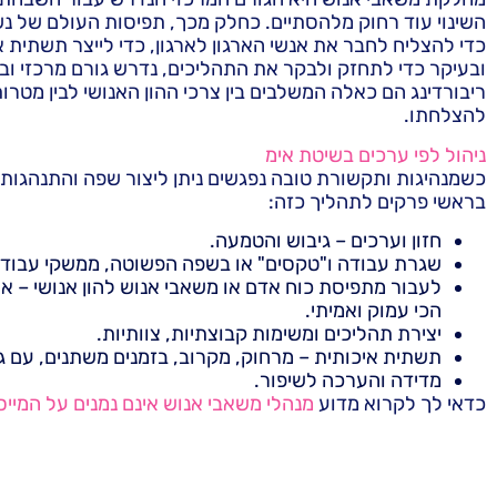
השינוי עוד רחוק מלהסתיים. כחלק מכך, תפיסות העולם של נשי
כדי להצליח לחבר את אנשי הארגון לארגון, כדי לייצר תשתית אר
ובעיקר כדי לתחזק ולבקר את התהליכים, נדרש גורם מרכזי ובע
ריבורדינג הם כאלה המשלבים בין צרכי ההון האנושי לבין מטרות
להצלחתו.
ניהול לפי ערכים בשיטת אימ
כשמנהיגות ותקשורת טובה נפגשים ניתן ליצור שפה והתנהגות 
בראשי פרקים לתהליך כזה:
חזון וערכים – גיבוש והטמעה.
שגרת עבודה ו"טקסים" או בשפה הפשוטה, ממשקי עבודה
לעבור מתפיסת כוח אדם או משאבי אנוש להון אנושי – ארג
הכי עמוק ואמיתי.
יצירת תהליכים ומשימות קבוצתיות, צוותיות.
תשתית איכותית – מרחוק, מקרוב, בזמנים משתנים, עם 
מדידה והערכה לשיפור.
כדאי לך לקרוא מדוע
מנהלי משאבי אנוש אינם נמנים על המייס