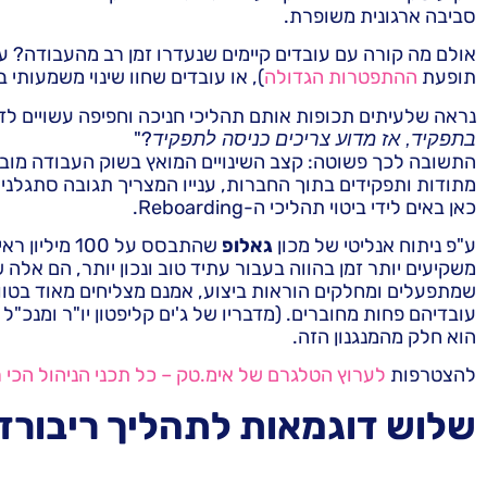
סביבה ארגונית משופרת.
אולם מה קורה עם עובדים קיימים שנעדרו זמן רב מהעבודה?
ע
תופעת
ההתפטרות הגדולה
),
או עובדים שחוו שינוי משמעותי
נראה שלעיתים תכופות אותם תהליכי חניכה וחפיפה עשויים לדלג
?"
בתפקיד, אז מדוע צריכים כניסה לתפקיד
התשובה לכך פשוטה: קצב השינויים המואץ בשוק העבודה מוביל 
מתודות ותפקידים בתוך החברות, ענייו המצריך תגובה סתגלנית
כאן באים לידי ביטוי תהליכי ה-Reboarding.
ע"פ ניתוח אנליטי של מכון
גאלופ
שהתבסס על 00
משקיעים יותר זמן בהווה בעבור עתיד טוב ונכון יותר, הם אלה 
שמתפעלים ומחלקים הוראות ביצוע, אמנם מצליחים מאוד בטווח
עובדיהם פחות מחוברים. (מדבריו של ג'ים קליפטון יו"ר ומנכ"
הוא חלק מהמנגנון הזה.
להצטרפות
לערוץ הטלגרם של אימ.טק – כל תכני הניהול הכי
שלוש דוגמאות לתהליך ריבורדי