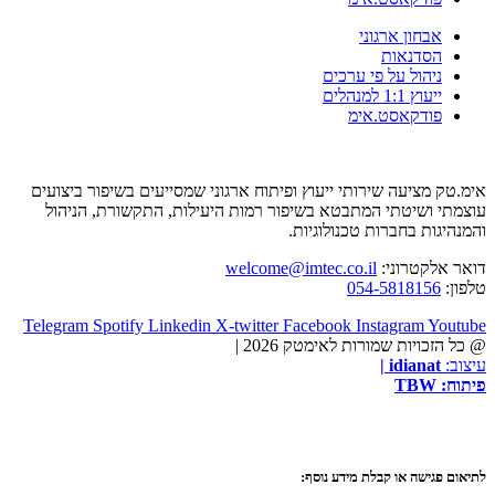
אבחון ארגוני
הסדנאות
ניהול על פי ערכים
ייעוץ 1:1 למנהלים
פודקאסט.אימ
אימ.טק מציעה שירותי ייעוץ ופיתוח ארגוני שמסייעים בשיפור ביצועים
עוצמתי ושיטתי המתבטא בשיפור רמות היעילות, התקשורת, הניהול
והמנהיגות בחברות טכנולוגיות.
דואר אלקטרוני:
welcome@imtec.co.il
טלפון:
054-5818156
Telegram
Spotify
Linkedin
X-twitter
Facebook
Instagram
Youtube
@ כל הזכויות שמורות לאימטק 2026 |
עיצוב:
idianat
|
פיתוח:
TBW
לתיאום פגישה או קבלת מידע נוסף: