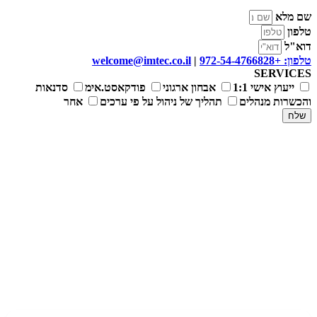
שם מלא
טלפון
דוא"ל
טלפון: +972-54-4766828
|
welcome@imtec.co.il
SERVICES
ייעוץ אישי 1:1
אבחון ארגוני
פודקאסט.אימ
סדנאות
והכשרות מנהלים
תהליך של ניהול על פי ערכים
אחר
שלח