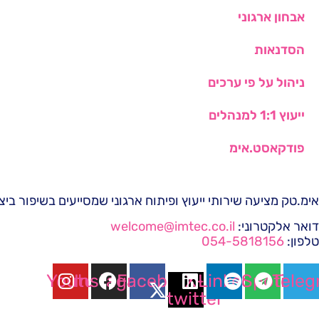
אבחון ארגוני
הסדנאות
ניהול על פי ערכים
ייעוץ 1:1 למנהלים
פודקאסט.אימ
אימ.טק מציעה שירותי ייעוץ ופיתוח ארגוני שמסייעים בשיפור ב
דואר אלקטרוני:
welcome@imtec.co.il
טלפון:
054-5818156
Youtube
Instagram
Facebook
X-
Linkedin
Spotify
Tele
twitter