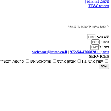
עיצוב:
idianat
|
פיתוח:
TBW
לתיאום פגישה או קבלת מידע נוסף:
שם מלא
טלפון
דוא"ל
טלפון: +972-54-4766828
|
welcome@imtec.co.il
SERVICES
ייעוץ אישי 1:1
אבחון ארגוני
פודקאסט.אימ
סדנאות והכשרות
שלח