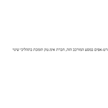
רט-אפים במסע המורכב הזה, חברת אימ.טק תומכת בתהליכי שינוי