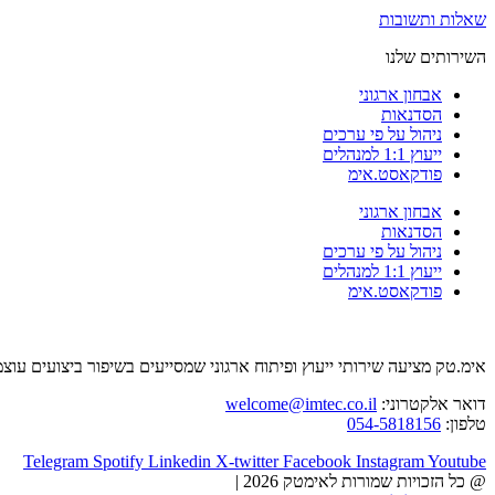
שאלות ותשובות
השירותים שלנו
אבחון ארגוני
הסדנאות
ניהול על פי ערכים
ייעוץ 1:1 למנהלים
פודקאסט.אימ
אבחון ארגוני
הסדנאות
ניהול על פי ערכים
ייעוץ 1:1 למנהלים
פודקאסט.אימ
אימ.טק מציעה שירותי ייעוץ ופיתוח ארגוני שמסייעים בשיפור ביצועים עוצ
דואר אלקטרוני:
welcome@imtec.co.il
טלפון:
054-5818156
Telegram
Spotify
Linkedin
X-twitter
Facebook
Instagram
Youtube
@ כל הזכויות שמורות לאימטק 2026 |