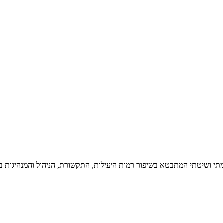
מתי ושיטתי המתבטא בשיפור רמות היעילות, התקשורת, הניהול והמנהיגות בח