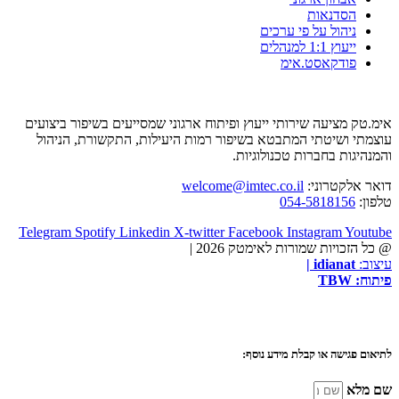
הסדנאות
ניהול על פי ערכים
ייעוץ 1:1 למנהלים
פודקאסט.אימ
אימ.טק מציעה שירותי ייעוץ ופיתוח ארגוני שמסייעים בשיפור ביצועים
עוצמתי ושיטתי המתבטא בשיפור רמות היעילות, התקשורת, הניהול
והמנהיגות בחברות טכנולוגיות.
דואר אלקטרוני:
welcome@imtec.co.il
טלפון:
054-5818156
Telegram
Spotify
Linkedin
X-twitter
Facebook
Instagram
Youtube
@ כל הזכויות שמורות לאימטק 2026 |
עיצוב:
idianat
|
פיתוח:
TBW
לתיאום פגישה או קבלת מידע נוסף:
שם מלא