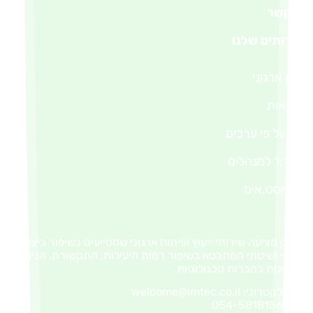
 שלנו
ני
פי ערכים
אימ
עה שירותי ייעוץ ופיתוח ארגוני שמסייעים בשיפור ביצועים
יטתי המתבטא בשיפור רמות היעילות, התקשורת, הניהול
בחברות טכנולוגיות.
רוני:
welcome@imtec.co.il
054-5818