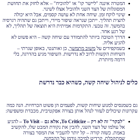
המטרה איננה "ליישר קו" או "להוכיח" – אלא לחזק את תחושת
המסוגלות של הצד השני ולהוביל אצלו לשינוי.
שינוי לוקח זמן. שיחה אחת לא עושה קסמים, אבל היא יכולה
להצית תהליך. ייתכן שנראה שיפור מיידי, וייתכן גם שתהיה רגרסיה
בהמשך. זה טבעי. התקדמות אמיתית היא תוצאה של תהליך, לא
של רגע אחד.
הדרך הטובה ביותר להתמודד עם שיחה קשה – היא פשוט לא
להגיע אליה.
כשמקפידים על
משוב מתמשך
, כן ואותנטי, באופן שגרתי –
השיחות הקשות לרוב לא נדרשות. השיפור מגיע בהדרגה, בלי
דרמה מיותרת.
כלים לניהול שיחה קשה, כשהיא כבר נדרשת
גם כשמנסים למנוע שיחות קשות, לפעמים הן פשוט הכרחיות. הנה כמה
עקרונות שיכולים לעזור לנהל אותן בצורה אפקטיבית, מכבדת ומשפיעה:
"לבקר" זה לא רק –
To Criticize
, אלא גם
–
To Visit –
להגיע
אל עולמו של הצד השני, להבין את נקודת המבט שלו, להקשיב
באמת. כשזה קורה – קל יותר להעביר את המסר בצורה
שמתקבלת. קרדיט למיכה גודמן על ההבחנה.