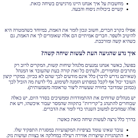
מחשבות על איך אנחנו היינו מרגישים בשיחה כזאת.
קשיים ביכולות ניסוח והבעה.
אפילו בקרב חברים, חשוב ונכון לומר את האמת, במיוחד כשהמטרה היא
להיטיב ולשפר. חברים אמיתיים הם אלה שאומרים לך את האמת, גם
כשהיא קשה ומורכבת.
איך נדע שהגיעה העת לעשות שיחה קשה?
בפועל, כאשר אנחנו נמנעים מלנהל שיחות קשות, המקרים לרוב רק
מתרבים ומחמירים, ולעתים כל זאת קורה בעת שהעובד או המנהל
(שאיתם נדרש לדבר) כלל אינם מודעים לכך שהם לא בכיוון. במקרי קיצון
העובד יכול אף לקבל במפתיע הזמנה לשימוע, בלי לדעת מה הוביל לכך
(כמובן שמדובר בחוויה שעשויה ליצור טראומה משמעותית).
יש מנהלים שדוחים את ההתמודדות וממשיכים בסדר היום, יש כאלה
שבוחרים להתנהג ב"קרירות" בתקווה שהמסר יעבור איכשהו, ויש את
אלה שמחכים למשוב השנתי כדי לומר את הדברים.
בדרך כלל נרצה לעשות שיחה כזאת כאשר:
עובד שאינו עומד בציפיות המקצועיות במסגרת התפקיד שלו.
התנהגויות שיוצרות אווירה רעילה במחלקה או בצוות ועושות נזק.