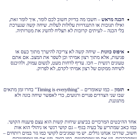
הכנה מראש
– חשבו מה בדיוק חשוב לכם לומר, איך לומר זאת,
ואילו תגובות או התנגדויות עלולות לעלות. שיחה קשה שנערכת
בלי הכנה – לעיתים קרובות לא תצליח להשיג את מטרותיה.
איפוס כוונות
– שיחה קשה לא צריכה להיערך מתוך כעס או
פגיעות, אלא מתוך רצון אמיתי וכן לשפר את המצב. אם אתם
טעונים רגשית – חכו. עדיף לדחות מעט, לנשום עמוק, ולהיכנס
לשיחה ממקום של רצון אמיתי לקדם, לא לפרוק.
תזמון
– כמו שאומרים – "Timing is everything" בחרו זמן מתאים
שבו שני הצדדים פנויים ורגועים, כדי לאפשר שיחה בונה ולא
מתגוננת.
אחד ההיבטים המרכזיים בביצוע שיחות קשות הוא עצם פיענוח הקושי.
כמו כאב שמתריע על בעיה בגוף – גם קושי רגשי או ניהולי הוא אות
חשוב, שדרכו אנחנו גדלים. יש מי שמגיבים לקושי כמו גזר במים רותחים –
שמתרככים. יש את מי שמתקשים, כמו ביצה. ויש את מי שממשיכים