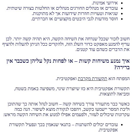
אירועי אמינות.
עובדים או מנהלים החורגים מנהלים או החלטות בצורה שיטתית.
שגיאות וטעויות חוזרות שידועות אך לא מתוקנות.
חוסר מודעות לגבי היבטים מקצועיים או חברתיים.
חשוב לזכור שככל שנדחה את השיחה הקשה, היא תהיה קשה יותר. לכן
עדיף להמנע מאפקט כדור השלג הזה, ולהקדים ככל הניתן להעלות ולהציף
את הדברים כשהם עוד קטנים.
איך נמנע משיחות קשות – או לפחות נקל עליהן כשכבר אין
ברירה?
המפתח הוא
תקשורת מקרבת
ואפקטיבית.
תקשורת אפקטיבית היא כזו שיוצרת שינוי, משפיעה באמת בשטח,
ומביאה לתוצאות.
כאשר כבר מתעורר צורך בשיחה קשה – חשוב לנהל אותה כך שהתוכן
וליבת המסר יישמעו בקשב, ויהפכו לנקודת מוצא לשיפור. הנה כמה
עקרונות שיכולים לעזור, ולפעמים אפילו למנוע את השיחה הקשה מראש:
עובדים יכולים להשתנות – בתנאי שנאמין בכך ונפעיל תקשורת
אפקטיבית.