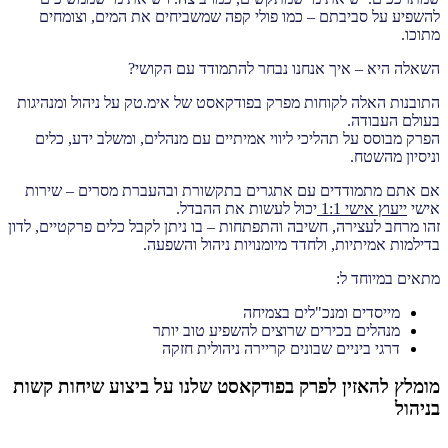
להשפיע על סביבתם – כמו פולי קפה שמשביחים את המים, וצומחים
מתוכו.
השאלה היא – איך אנחנו נבחר להתמודד עם הקושי?
התובנות האלה לקוחות מפרק בפודקאסט של אימ.טק על ניהול ומנהיגות
בעולם העבודה.
הפרק מבוסס על תהליכי ליווי אמיתיים עם מנהלים, ומשלב ידע, כלים
וניסיון מהשטח.
אם אתם מתמודדים עם אתגרים בתקשורת ובהעברת מסרים – שירות
אישי
ייעוץ אישי 1:1
יכול לעשות את ההבדל.
זהו מרחב לעצירה, חשיבה והתפתחות – בו ניתן לקבל כלים פרקטיים, לדון
בדילמות אמיתיות, ולחדד מיומנויות ניהול והשפעה.
מתאים במיוחד ל:
מייסדים ומנכ"לים בצמיחה
מנהלים בכירים שרוצים להשפיע טוב יותר
דרגי ביניים שבונים קריירה ניהולית חזקה
מומלץ להאזין לפרק בפודקאסט שלנו על ביצוע שיחות קשות
בניהול