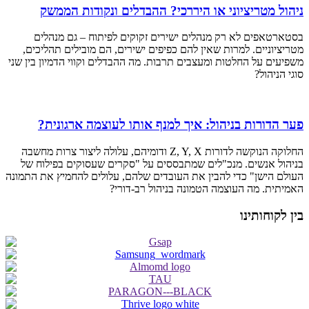
ניהול מטריציוני או היררכי? ההבדלים ונקודות הממשק
בסטארטאפים לא רק מנהלים ישירים זקוקים לפיתוח – גם מנהלים
מטריציוניים. למרות שאין להם כפיפים ישירים, הם מובילים תהליכים,
משפיעים על החלטות ומעצבים תרבות. מה ההבדלים וקווי הדמיון בין שני
סוגי הניהול?
פער הדורות בניהול: איך למנף אותו לעוצמה ארגונית?
החלוקה הנוקשה לדורות Z, Y, X ודומיהם, עלולה ליצור צרות מחשבה
בניהול אנשים. מנכ"לים שמתבססים על "סקרים שעסוקים בפילוח של
העולם הישן" כדי להבין את העובדים שלהם, עלולים להחמיץ את התמונה
האמיתית. מה העוצמה הטמונה בניהול רב-דורי?
בין לקוחותינו