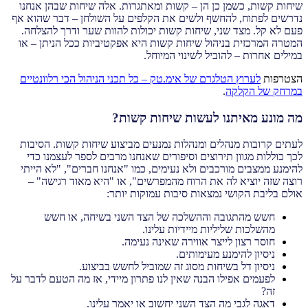
שיחות קשות, כשמן כן הן – קשות ומאתגרות. אלה שיחות שבהן אנחנו
נדרשים לפתוח, להחשף ולשים את הקלפים על השולחן – דבר שהוא אף
פעם לא קל. מצד שני, שיחות קשות יכולות להוות שער ודרך להצלחה.
המטרה המרכזית בניהול שיחות קשות היא אפקטיביות ככל הניתן – או
במילים אחרות – להוביל לשינוי המיוחל.
הצטרפות
לערוץ הטלגרם של אימ.טק – כל תכני הניהול הכי רלוונטיים
במרחק של הקלקה
.
מה מונע מאיתנו לעשות שיחות קשות?
לעתים קרובות מנהלים ומנהלות נמנעים מביצוע שיחות קשות. הסיבות
לכך כוללות מגוון תירוצים וסיפורים שאנחנו מרבים לספר לעצמנו כדי
להימנע ממצבים מורכבים ולא נעימים, כמו "אנחנו חברים", "לא הייתי
רוצה שזה יוציא לה את הרוח מהמפרשים", או "היא מאוד רגישה" –
אולם בליבת הקושי נמצאות סיבות עמוקות יותר:
חשש מהתגובה וההשלכה של הצד השני בשיחה, או חשש
מהשלכות שליליות מיידיות עלינו.
חוסר רצון לייצר אווירה שאינה נעימה.
ניסיון להימנע מעימותים.
ניסיון דל בשיחות מסוג זה שמוביל לחשש בביצוע.
לפעמים אפילו הבנה שאין לנו פתרון מיידי, אז מה הטעם לדבר על
זה?
דאגה לגבי מה הצד השני יחשוב או יאמר עלינו.