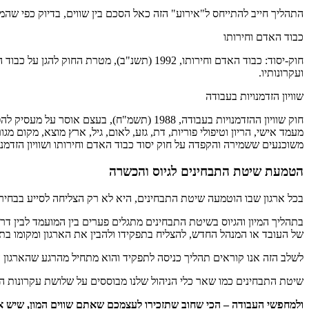
התהליך חייב להתייחס ל"אירוע" הזה כאל הסכם בין שווים, בדיוק כפי שה
כבוד האדם וחירותו
חוק-יסוד: כבוד האדם וחירותו, 1992 (תשנ"ב),
ועקרונותיו.
שוויון הזדמנויות בעבודה
חוק שוויון ההזדמנויות בעבודה, 1988 (תשמ"ח
מעמד אישי, הריון וטיפולי פוריות, דת, גזע, לאום, גיל, ארץ מוצא, מקום 
משוכנעים ששמירה והקפדה על חוק יסוד כבוד האדם וחירותו ושוויון הזדמנ
הטמעת שיטת התבחינים לגיוס והכשרה
בכל ארגון שבו הוטמעה שיטת התבחינים, היא לא רק הצליחה לסייע בבחי
בתהליך המיון והגיוס בשיטת התבחינים מתגלים פערים בין המועמד לבין 
של העובד או המנהל החדש, להצליח בתפקידו ולהבין את הארגון ומקומו בתו
לשלב הזה אנו קוראים תהליך כניסה לתפקיד והוא מתחיל מהרגע שהארגון 
שיטת התבחינים כמו שאר כלי הניהול שלנו מבוססים על שלושת עקרונות הניה
ולמחפשי העבודה – הכי שחוב שתזכירו לעצמכם שאתם שווים המון, שיש ארגו