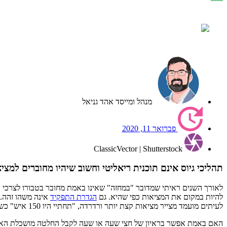
מנהל ומייסד
אהד גניאל
פברואר 11, 2020
ClassicVector | Shutterstock
תהליכי גיוס אינם תוכנית ריאליטי וחשוב שיהיו מחוברים למצי
לאורך השנים ראיתי שמדובר "במחזה" שאינו באמת מחובר בטבורו לצרכי האר
להיות במקום את המציאות כפי שהיא. גם
הגדרת התפקיד
אינה משהו זהה. 
לעיתים מועמד מצייר מציאות קצת יותר ורדרדה, "תחתיי היו 150 איש" כשמדובר בעבודה זמנית כגנן בבית קברות והמעסיק מציין שבחברה שלו "זמן הבית מקודש" כשראיון העבודה נעשה ביום חמישי ב-19:30.
האם באמת אפשר בראיון של חצי שעה או שעה לקבל החלטה מושכלת האם