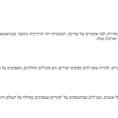
ירה, לצד אתגרים של שחיקה, הומוגניות יתר והיררכיה נוקשה. סטראטאפי
 וארוכת טווח.
ם. למרות שאין להם כפיפים ישירים, הם מובילים תהליכים, משפיעים על החל
ה ליצור צרות מחשבה בניהול אנשים. מנכ"לים שמתבססים על "סקרים שעסוקים בפילוח ש