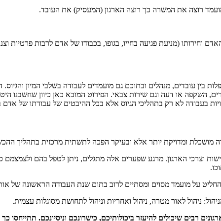
מועמד רוצה את המשרה כך רוצה הארגון (המעסיק) את העובד.
 מטרת החוק להגן על כבוד האדם וחירותו (מניעת פגיעה בחייו, בגופו, בכבודו של אדם לרבות
), בעצם אוסר על מעסיק להפלות בין עובדים, מנהלים ובתוכם גם מועמדים לעבודה בשלבי המי
מגורים, השקפה או דעה וגם שירות צבאי. הפירוט המובא כאן כיוון שחשבנו היט
ויות בעבודה לא רק בתהליכי הגיוס אלא בכל ההיבטים של עבודתו של אדם באר
רה מושכלת ומדויקת יותר אלא ובעיקר הפכה לתשתית מרכזית בתהליך ההכש
דרישות וצרכי הארגון. מרגע שפערים אלה מתגלים, ניתן לטפל בהם ולצמצמ
כו.
החליט על מועמד מסוים ומסתיים לרוב בתום שנת העבודה הראשונה של אותו
ול: ניהול לאור מטרה, ניהול ואחריות וניהול לתחושת מסוגלות עצמית.
נים רבים שיכולים להיעזר ביכולותיכם, כישרונכם וניסיונכם. תתייחסו כך 