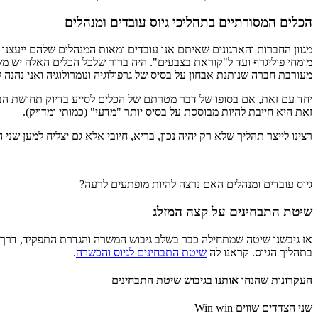
הכלים המסורתיים בתהליכי גיוס עובדים ומנהלים
מגוון החברות והארגונים שאיתם אנו עובדים ומאות המנהלים שלהם ייעצנו ול
מומחי פוליגרף ועד ל"קוראת בצבעים". היה ברור שלכל הכלים האלה יש 
מעורבת חברה שנותנת אבחון על בסיס של גרפולוגיה ונומרולוגיה ואני נה
יחד עם זאת, אם בסופו של דבר מטרתם של הכלים לסייע בדיוק תחושת הבטן
זאת היא חייבת להיות מבוססת על בסיס יותר "מדעי" (כמותי ומדויק).
רצינו לייצר תהליך שלא רק יהיה נכון, בריא, חיובי אלא גם יצליח למען שנ
גיוס עובדים ומנהלים האם נרצה להיות מופתעים לרעה?
שיטת התבחינים על קצה המזלג
אז גיבשנו שיטה שמתחילה כבר בשלב גיבוש המשרה והגדרת התפקיד, דרך פר
בתהליך הגיוס. קראנו לה
שיטת התבחינים לגיוס והכשרה
.
העקרונות שהנחו אותנו בגיבוש שיטת התבחינים
שני הצדדים שווים Win win