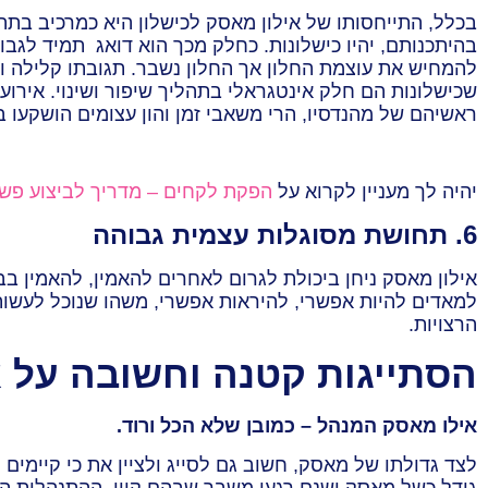
בכלל, התייחסותו של אילון מאסק לכישלון היא כמרכיב בתה
בהיתכנותם, יהיו כישלונות. כחלק מכך הוא דואג תמיד לגבו
להמחיש את עוצמת החלון אך החלון נשבר. תגובתו קלילה ומח
ראשיהם של מהנדסיו, הרי משאבי זמן והון עצומים הושקעו 
יהיה לך מעניין לקרוא על
הפקת לקחים – מדריך לביצוע פשוט
6. תחושת מסוגלות עצמית גבוהה
אילון מאסק ניחן ביכולת לגרום לאחרים להאמין, להאמין בב
למאדים להיות אפשרי, להיראות אפשרי, משהו שנוכל לעשות ב
הרצויות.
הסתייגות קטנה וחשובה על 
אילו מאסק המנהל – כמובן שלא הכל ורוד.
לצד גדולתו של מאסק, חשוב גם לסייג ולציין את כי קיימים 
גודל כשל מאסק ישנם רגעי משבר שבהם קווי ההתנהלות התק