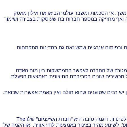
משך, אי הסכמות ומשבר עולמי הביאו את אילון מאסק
ה ואף מחזיקה במספר חברות בת שעוסקות בצבירה ושימור
ם ובפיתוח אנרגיית שמש.זאת גם במדינות מתפתחות.
. המטרה של החברה לאפשר התממשקות בין מוח האדם
 מכשירים שונים בסביבתם החיצונית באמצעות הפעלת
אן יש רבים שטוענים שהוא חולם ואין באמת אפשרות שכזאת.
הצורך היזמי של מאסק לא עוצר לרגע ונראה שגם דברים קטנים שמפריעים לכל אחד מאיתנו, מקבלים אצלו תפנית ורצון לפתרון. דוגמה טובה היא "חברת השיעמום" שלו The
יפרלופ', לשינוע מהיר בצינור באמצעות לחץ אוויר. או הקמה של