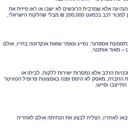
נהיגה אלא שמרבית הרוכשים לא ישבו או ראו פיזית את
הרכב שרכשו. הכל בוצע באמצעות מכירות אונליין. צריך לשפשף את העיניים ולשאול בכנות – איזה יבואן היה מאמין שניתן למכור רכב בכמעט 200,000 ₪ מבלי שהלקוח הישראלי,
תסמונת אספרגר. נסייג ונאמר שזאת אנקדוטה בחייו, אולם
 – מאוד אותנטי.
נויות הרכב אלא נמסרות ישירות ללקוח, לביתו או
ת החברה, מאסק לא היסס ופנה באמצעות פרופיל הטוויטר
ייצבו וסייעו.
חיתה נכשל. אחד מאבי הטיפוס שבאו לאחריו, הצליח לבצע את הנחיתה אולם לאחריה