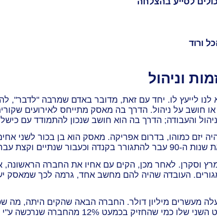
כולים לסייע בהצלחה
ל ורוד
לנו לייעץ לו. יחד עם זאת, מדובר באדם שמרבה "לדבר", להפ
או חושב על ניהול. הדרך בה מאסק מתייחס לאירועים שקורים
יהול והעבודה; הדרך בה הוא חושב שנכון להתמודד עם כישלונ
תחילת שנות ה-70, לאב שבין היתר היה יזם כמוהו, בדרום אפריקה. מאסק הוא בן
ולמד כלכלה ופיזיקה.
ץ וסקרן. לאחר מכן, הקים עם אחיו את החברה הראשונה, 
מגורים. העובדה שהיה להם מחשב אחד, גרמה לכך שמאסק יעב