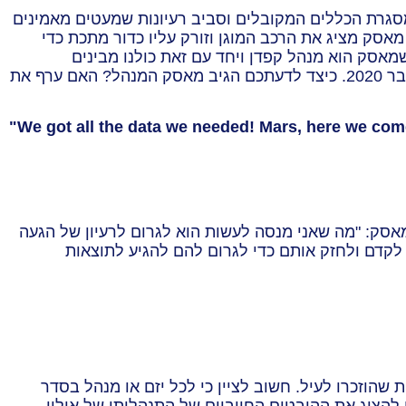
מסגרת הכללים המקובלים וסביב רעיונות שמעטים מאמינים
מאסק מציג את הרכב המוגן וזורק עליו כדור מתכת כדי
מאסק הוא מנהל קפדן ויחד עם זאת כולנו מבינים
שכישלונות הם חלק אינטגראלי בתהליך שיפור ושינוי. אירוע מאז'ורי אחר, הוא התפוצצותה של אחת החלליות שלו, בדצמבר 2020. כיצד לדעתכם הגיב מאסק המנהל? האם ערף את
"We got all the data we needed! Mars, here we
com
מאסק: "מה שאני מנסה לעשות הוא לגרום לרעיון של הגעה
, לקדם ולחזק אותם כדי לגרום להם להגיע לתוצאות
שהוזכרו לעיל. חשוב לציין כי לכל יזם או מנהל בסדר
הציג את ההיבטים החיוביים של התנהלותו של אילון