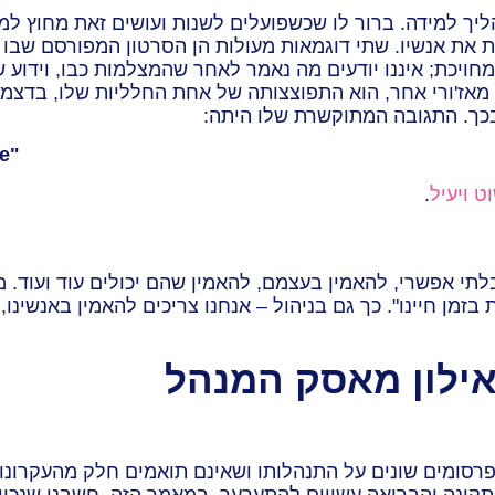
ליך למידה. ברור לו שכשפועלים לשנות ועושים זאת מחוץ ל
ת את אנשיו. שתי דוגמאות מעולות הן הסרטון המפורסם שבו 
ויכת; איננו יודעים מה נאמר לאחר שהמצלמות כבו, וידוע ש
בכך. התגובה המתוקשרת שלו היתה:
e"
 ויעיל
.
לתי אפשרי, להאמין בעצמם, להאמין שהם יכולים עוד ועוד. 
זמן חיינו". כך גם בניהול – אנחנו צריכים להאמין באנשינו
אילון מאסק המנהל
פרסומים שונים על התנהלותו ושאינם תואמים חלק מהעקרונות 
ינה והבריאה עשויים להתערער. במאמר הזה, חשבנו שנכון ל