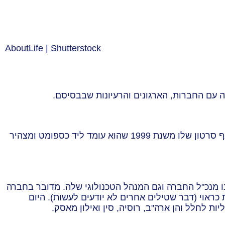
AboutLife | Shutterstock
 עם החברות, הארגונים והרעיונות שבבסיסם.
חשוב להדגיש ש-Paypal הינה חברה פורצת דרך. בעת שבנה את החברה, מאסק שאף לשנות את תעשיית הבנקאות. יש אף סרטון שלו משנת 1999 שהוא עומד ליד כספומט ומצהיר
באה שלו שעוסקת בפיתוח חלליות, טילים ולוויינים – SpaceX. אילון מאסק הינו מנכ"ל החברה וגם המנהל הטכנולוגי שלה. מדובר בחברה
ראוי (דבר שטילים אחרים לא יודעים לעשות). היום
ות לחלל והן ארה"ב, רוסיה, סין ואילון מאסק.