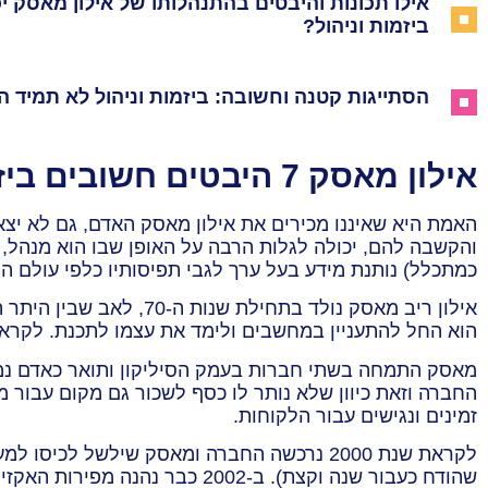
אילו תכונות והיבטים בהתנהלותו של אילון מאסק י
ביזמות וניהול?
הסתייגות קטנה וחשובה: ביזמות וניהול לא תמיד הכ
אילון מאסק 7 היבטים חשובים ביזמות וניהול
האמת היא שאיננו מכירים את אילון מאסק האדם, גם לא יצא 
והקשבה להם, יכולה לגלות הרבה על האופן שבו הוא מנהל, 
כמתכלל) נותנת מידע בעל ערך לגבי תפיסותיו כלפי עולם הנ
אילון ריב מאסק נולד ב
הוא החל להתעניין במחשבים ולימד את עצמו לתכנת. לקראת שנות ה-90 עבר להתגורר בקנדה וכעבור שנתיים וקצת עבר לארה"ב 
מאסק התמחה בשתי חברות בעמק הסיליקון ותואר כאדם נמר
החברה וזאת כיוון שלא נותר לו כסף לשכור גם מקום עבור 
זמינים ונגישים עבור הלקוחות.
שהודח כעבור שנה וקצת). ב-2002 כבר נהנה מפירות האקזיט השני שלו כמי שהחזיק בכמעט 12% מהחברה שנרכשה ע"י ebay במיליארד וחצי דולר!