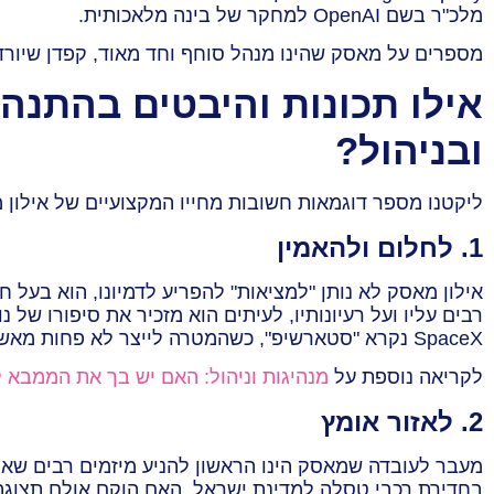
מלכ"ר בשם OpenAI למחקר של בינה מלאכותית.
מספרים על מאסק שהינו מנהל סוחף וחד מאוד, קפדן שיורד 
אילו תכונות והיבטים בהתנהל
ובניהול?
ליקטנו מספר דוגמאות חשובות מחייו המקצועיים של אילון מ
1. לחלום ולהאמין
אילון מאסק לא נותן "למציאות" להפריע לדמיונו, הוא בעל 
רבים עליו ועל רעיונותיו, לעיתים הוא מזכיר את סיפורו ש
SpaceX נקרא "סטארשיפ", כשהמטרה לייצר לא פחות מאשר את טיל שיגור רב פעמי שמסוגל לחזור לנחיתה בכן השיגור שלו וכמו שמאסק אמר: "הטיל הטוב והחזק ביותר בעולם".
לקריאה נוספת על
מנהיגות וניהול: האם יש בך את הממבא ל
2. לאזור אומץ
מעבר לעובדה שמאסק הינו הראשון להניע מיזמים רבים שאחר
בחדירת רכבי טסלה למדינת ישראל. האם הוקם אולם תצוגה?