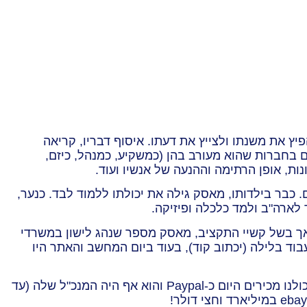
יץ את משנתו ולצייץ את דעתו. איסוף דבריו, קריאה
 בחברות שהוא מעורב בהן (כמשקיע, כמנהל, כיזם,
ות, אופן הרתימה וההנעה של אנשיו ועוד.
 בכור לשני אחים. כבר בילדותו, מאסק גילה את יכולתו ללמוד לבד. כנער,
אך בשל קשיי התקציב, מאסק מספר שנהג לישון במשרדי
וד בלילה (יכתוב קוד), בעוד ביום המחשב והאתר היו
לקראת שנת 2000 נרכשה החברה ומאסק שילשל לכיסו למעלה מעשרים מיליון דולר. החברה הבאה שהקים היתה, מה שכולנו מכירים היום כ-Paypal והוא אף היה המנכ"ל שלה (עד