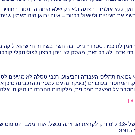
ן, ללא אולמות תצוגה ולא רק שלא היתה התנסות בחוויית ה
זמן לתוכנית סטרדיי נייט ובה חשף בשידור חי שהוא לוקה ב
 בני אדם. לא רק זאת, מאסק לא ניחן ברצון לפוליטקלי קורקט
גם את תהליכי העבודה והביצוע. רכבי טסלה לא מגיעים לסוכ
 והמחסור בעובדים (בעיקר נהגים למסירת הרכבים) סיכן א
הסבר על הפעלת המכונית, מלקוחות החברה הוותיקים. אלה הת
ון
.
גם הניסוי של מיזם ה"סטארשיפ" הצליח להגיע לגובה שיוט של -12 ק"מ ורק לקראת הנ