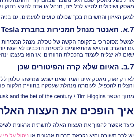
מאסק ושיכולים לסייע לכל יזם, מנהל או אדם להגיע רחוק ול
למען האיזון והחשיבות בכך שכולנו טועים לפעמים, גם בניהול
7.א. האנטר מנהל המכירות בחברת Tesla
למשל מסופר כי בתקופה הקשה של טסלה, מנהל המכירות ש
גם התערב והדגיש שהתיאומים למסירת הרכבים לא יעשו יות
שאם לא יצליח לעמוד בהכפלת הרווחים אז הוא בעצמו ינה
7.ב. האיום שלא קרה והפיטורים שכן
לא רק זאת, מאסק איים ואמר שאם ישמע שמישהו טלפן ללק
והצליח להכפיל. לעומתה מנהלת שעסקה בחוויית הלקוח פו
מתוך הספר Power Play: Tesla Elon Musk and the bet of the century / Tim Higgins.
איך הופכים את העצות האלה
כיצד אפשר להפוך את העצות האלה לתשתית ארגונית לשיפו
יש לכך תשובה והיא נקראת תרבות ארגונית או
ניהול על פי 