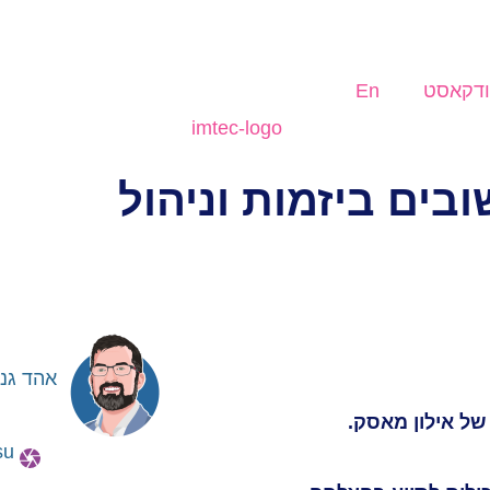
דקאסט
En
אהד גני
של אילון מאסק.
su