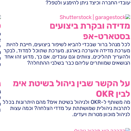
עובדי החברה וכיצד ניתן להימנע ולטפל?
מדידה ובקרת ביצועים
ט
כ
בסטארט-אפ
א
לכל מנהל ברור שבכדי להביא לשיפור ביצועים, חייבת להיות
ל
מערכת מדידה והערכה בארגון. מערכת שתוכל למדוד, לבקר
ט
ולהעריך תהליכים, צוותים וגם עובדים. אם כך, מדוע זהו אחד
ש
הנושאים שמוותרים עליהם כבר בשלבי ההתחלה?
ש
על הקשר שבין ניהול בשיטת אימ
נ
נ
לבין OKR
ש
מה משותף ל-OKR ולניהול בשיטת אימ? מהם היתרונות בכלל
ה
לתרבות ניהולית שמושתתת על מדדי הצלחה? וכמה עצות
ו
לניהול מוכוון מטרות ויעדים.