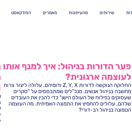
ות
שירותים
מהעיתונות
מאמרים
הפודקאסט
פער הדורות בניהול: איך למנף אותו
מ
לעוצמה ארגונית?
ה
החלוקה הנוקשה לדורות Z, Y, X ודומיהם, עלולה ליצור צרות
ו
מחשבה בניהול אנשים. מנכ"לים שמתבססים על "סקרים
מ
שעסוקים בפילוח של העולם הישן" כדי להבין את העובדים
ב
שלהם, עלולים להחמיץ את התמונה האמיתית. מה העוצמה
ש
הטמונה בניהול רב-דורי?
ל
ל