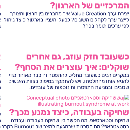
המרכזיים של הארגון?
מ
יצירת ערך Value Creation איך מחברים בין הרצון והצורך
מ
לייצר ערך לקהלים השונים? לבעלי העניין בארגון? כיצד ניהול
א
לפי ערכים תומך בכך?
בכ
כשעובד חזק עוזב, גם אחרים
שוקלים: איך עוצרים את הסחף?
ב
במקרים רבים כשעובד מחליט להתפטר זה כבר מאוחר מדי
להניא אותו מהחלטתו, ויש להתמקד בטיפול בצוות האנשים
מ
שסביבו ובמניעת התפטרויות נוספות של עובדים.
ח
ש
שחיקה בעבודה, כיצד נמנע מכך?
ש
שחיקה וסטארטאפ, מה הקשר בין שחיקה בעבודה ועבודה
מ
בסטאטראפ? מה הסכנות שבהגעה למצב של Burnout בקרב
ב