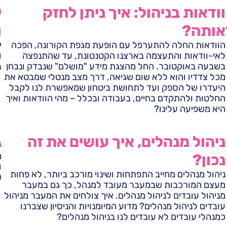
וודאות בניהול: איך ניתן לחזק
י
אותה?
ו
הוודאות החלה להתערפל עם הופעת מגפת הקורונה, הפכה
י
לאי-וודאות והתעצמה בארצנו הקטנטונת, עד שהתנפצה
ו
בשבעה באוקטובר. החל מהצגת מידע "מושלם" שנבדק ונבחן
ב
מכל צדדיו והוא ללא שום שגיאה, דרך מצב מנטלי שמבטא את
היעדרו של הספק ועד לתחושת ביטחון שמאפשרת לנו לקבל
החלטות ולהתקדם בחיים, בעבודה ובכלל – מהי הוודאות ואיך
היא משפיעה עלינו?
ניהול מנהלים, איך עושים את זה
ג
מ
נכון?
ו
ניהול מנהלים מחייב התפתחות ושינוי מורכב ביותר, לא פחות
ש
מעצם המורכבות שבמעבר מעובד למנהל, כך גם במעבר
מניהול עובדים לניהול מנהלים. איך צולחים את המעבר מניהול
עובדים לניהול מנהלים? מדוע המיומנויות והניסיון שצברנו
כמנהלי עובדים לא עובדים לנו בניהול מנהלים?