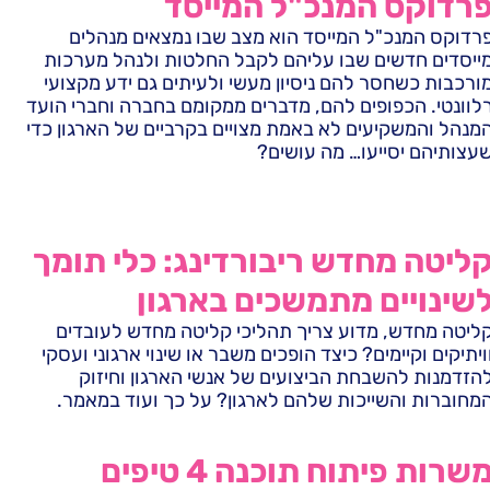
רדוקס המנכ"ל המייסד
רדוקס המנכ"ל המייסד הוא מצב שבו נמצאים מנהלים
ייסדים חדשים שבו עליהם לקבל החלטות ולנהל מערכות
ורכבות כשחסר להם ניסיון מעשי ולעיתים גם ידע מקצועי
לוונטי. הכפופים להם, מדברים ממקומם בחברה וחברי הועד
מנהל והמשקיעים לא באמת מצויים בקרביים של הארגון כדי
עצותיהם יסייעו… מה עושים?
ליטה מחדש ריבורדינג: כלי תומך
שינויים מתמשכים בארגון
ליטה מחדש, מדוע צריך תהליכי קליטה מחדש לעובדים
ויתיקים וקיימים? כיצד הופכים משבר או שינוי ארגוני ועסקי
הזדמנות להשבחת הביצועים של אנשי הארגון וחיזוק
מחוברות והשייכות שלהם לארגון? על כך ועוד במאמר.
משרות פיתוח תוכנה 4 טיפים